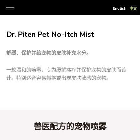
跳
English
中文
至
内
容
Dr. Piten Pet No-Itch Mist
舒缓、保护并给宠物的皮肤补充水分。
一款温和的喷雾，专为缓解瘙痒并保护宠物的皮肤而设
计。特别适合容易抓挠或出现皮肤敏感的宠物。
兽医配方的宠物喷雾